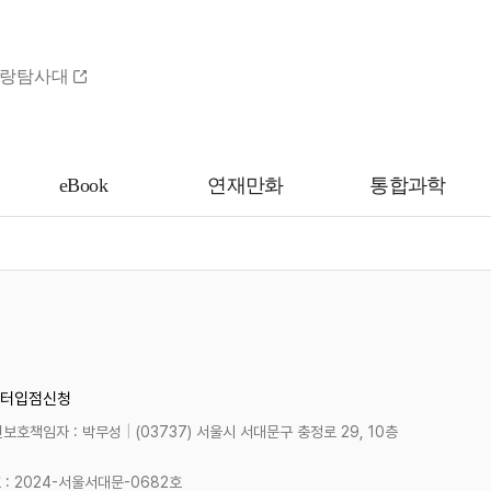
랑탐사대
eBook
연재만화
통합과학
터
입점신청
보호책임자 : 박무성
|
(03737) 서울시 서대문구 충정로 29, 10층
 2024-서울서대문-0682호