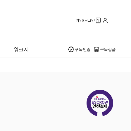
가입/로그인
인기
워크지
구독인증
구독상품