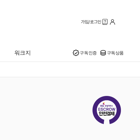
가입/로그인
인기
워크지
구독인증
구독상품