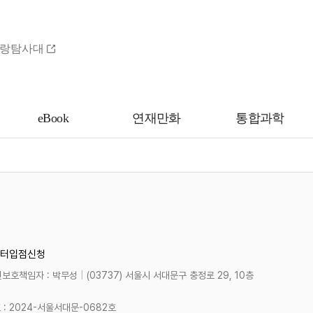
랑탐사대
eBook
연재만화
통합과학
터
입점신청
보호책임자 : 박무성
|
(03737) 서울시 서대문구 충정로 29, 10층
 2024-서울서대문-0682호