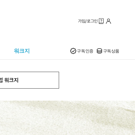
가입/로그인
인기
워크지
구독인증
구독상품
업 워크지