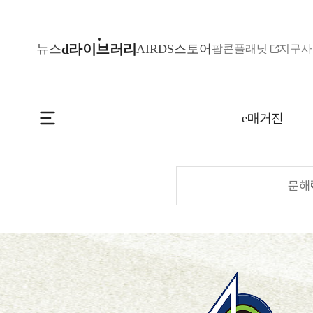
d라이브러리
뉴스
AIR
DS스토어
팝콘플래닛
지구사
e매거진
문해