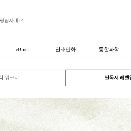
랑탐사대
eBook
연재만화
통합과학
력 워크지
필독서 레벨