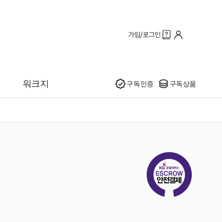
가입/로그인
인기
워크지
구독인증
구독상품