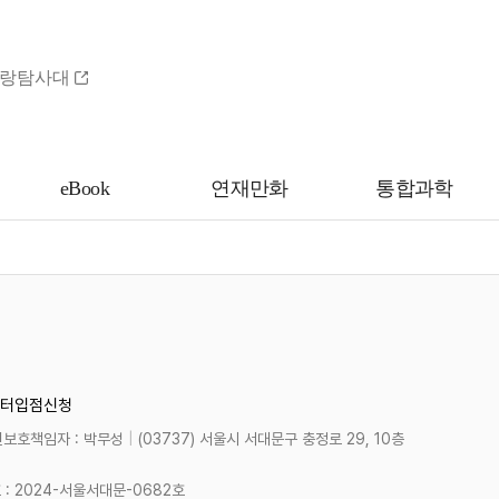
랑탐사대
eBook
연재만화
통합과학
터
입점신청
보호책임자 : 박무성
|
(03737) 서울시 서대문구 충정로 29, 10층
 2024-서울서대문-0682호