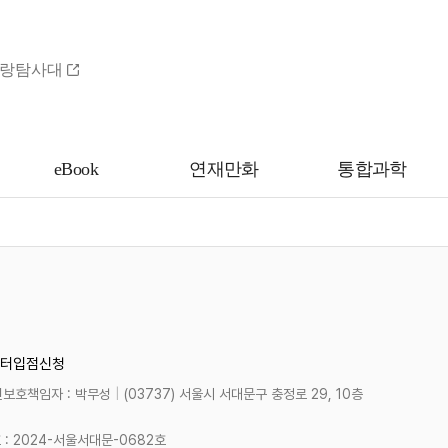
랑탐사대
eBook
연재만화
통합과학
터
입점신청
보호책임자 : 박무성
|
(03737) 서울시 서대문구 충정로 29, 10층
 2024-서울서대문-0682호