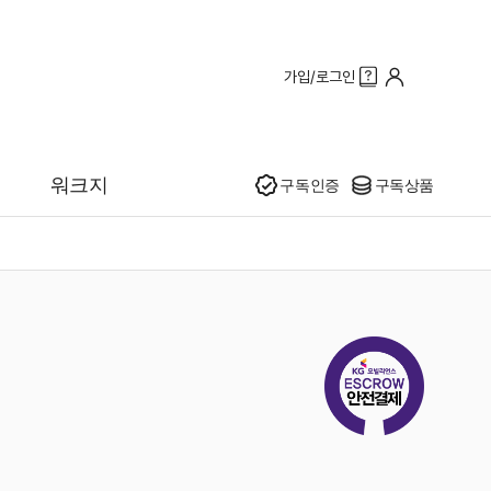
가입/로그인
인기
워크지
구독인증
구독상품