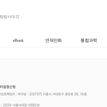
랑탐사대
eBook
연재만화
통합과학
터
입점신청
보호책임자 : 박무성
|
(03737) 서울시 서대문구 충정로 29, 10층
 2024-서울서대문-0682호