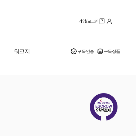
가입/로그인
인기
워크지
구독인증
구독상품