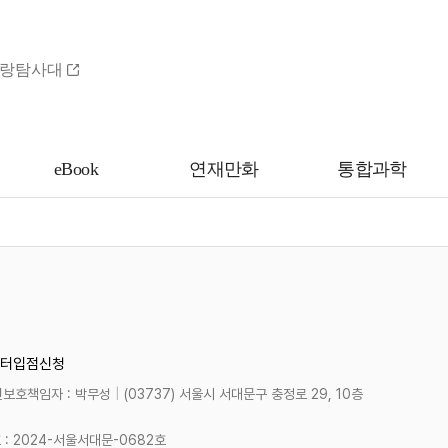
랑탐사대
eBook
연재만화
통합과학
터
입점신청
보호책임자 : 박무성
|
(03737) 서울시 서대문구 충정로 29, 10층
 2024-서울서대문-0682호