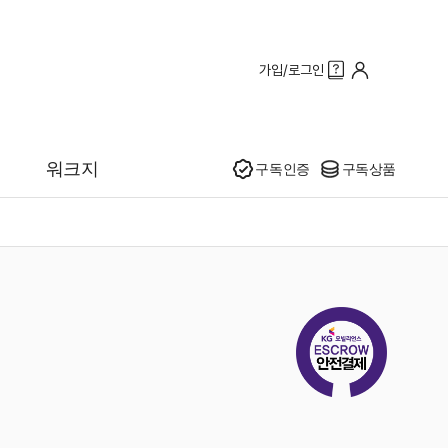
가입/로그인
인기
워크지
구독인증
구독상품