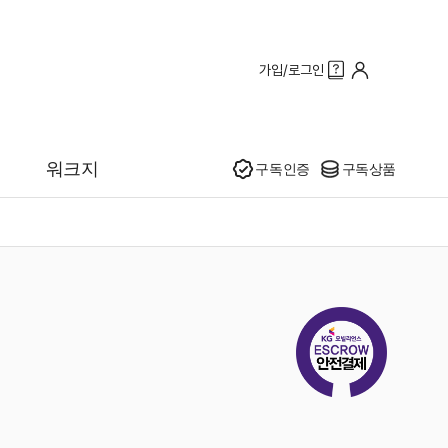
가입/로그인
인기
워크지
구독인증
구독상품