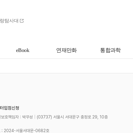
랑탐사대
eBook
연재만화
통합과학
터
입점신청
보호책임자 : 박무성
|
(03737) 서울시 서대문구 충정로 29, 10층
 2024-서울서대문-0682호