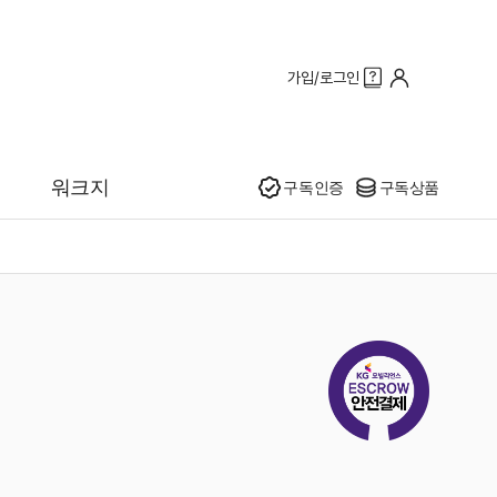
가입/로그인
인기
워크지
구독인증
구독상품