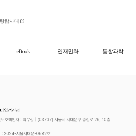
랑탐사대
eBook
연재만화
통합과학
터
입점신청
보호책임자 : 박무성
|
(03737) 서울시 서대문구 충정로 29, 10층
 2024-서울서대문-0682호