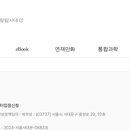
랑탐사대
eBook
연재만화
통합과학
터
입점신청
보호책임자 : 박무성
|
(03737) 서울시 서대문구 충정로 29, 10층
 2024-서울서대문-0682호