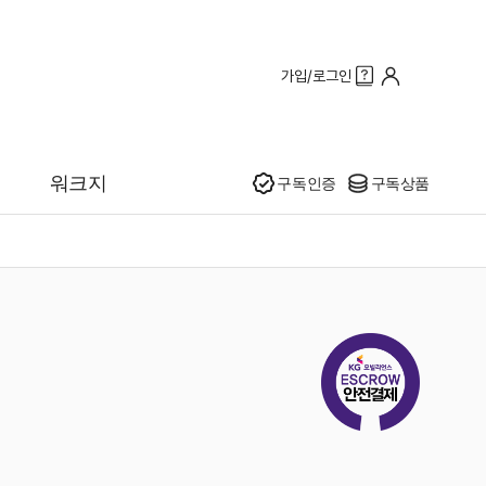
가입/로그인
인기
워크지
구독인증
구독상품