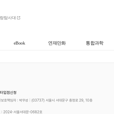
랑탐사대
eBook
연재만화
통합과학
터
입점신청
보호책임자 : 박무성
|
(03737) 서울시 서대문구 충정로 29, 10층
 2024-서울서대문-0682호