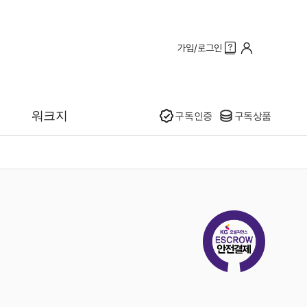
가입/로그인
인기
워크지
구독인증
구독상품