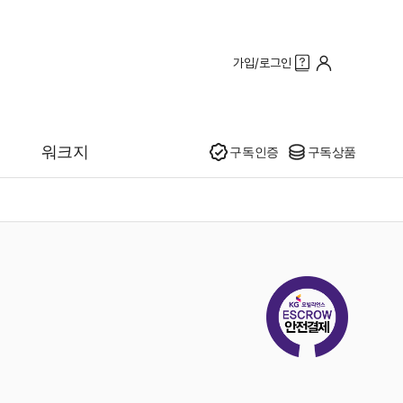
가입/로그인
인기
워크지
구독인증
구독상품