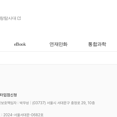
랑탐사대
eBook
연재만화
통합과학
터
입점신청
보호책임자 : 박무성
|
(03737) 서울시 서대문구 충정로 29, 10층
 2024-서울서대문-0682호