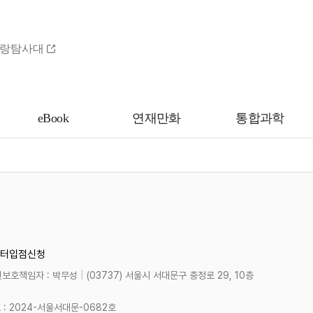
랑탐사대
eBook
연재만화
통합과학
터
입점신청
보호책임자 : 박무성
|
(03737) 서울시 서대문구 충정로 29, 10층
 2024-서울서대문-0682호