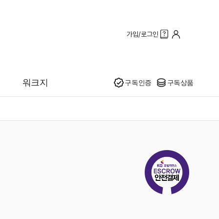
가입/로그인
인기
워크지
구독인증
구독상품