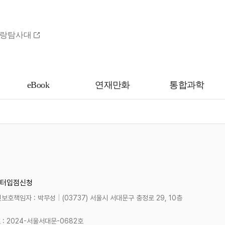
랑탐사대
eBook
연재만화
통합과학
터
입점신청
보호책임자 : 박무성
|
(03737) 서울시 서대문구 충정로 29, 10층
 2024-서울서대문-0682호