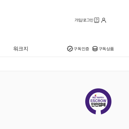
가입/로그인
인기
워크지
구독인증
구독상품