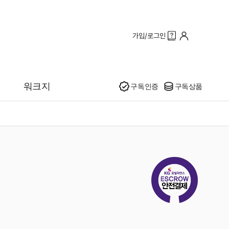
가입/로그인
인기
워크지
구독인증
구독상품