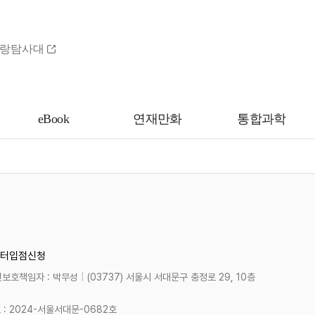
랑탐사대
eBook
연재만화
통합과학
터
입점신청
보호책임자 : 박무성
|
(03737) 서울시 서대문구 충정로 29, 10층
 2024-서울서대문-0682호