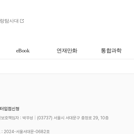
랑탐사대
eBook
연재만화
통합과학
터
입점신청
보호책임자 : 박무성
|
(03737) 서울시 서대문구 충정로 29, 10층
 2024-서울서대문-0682호