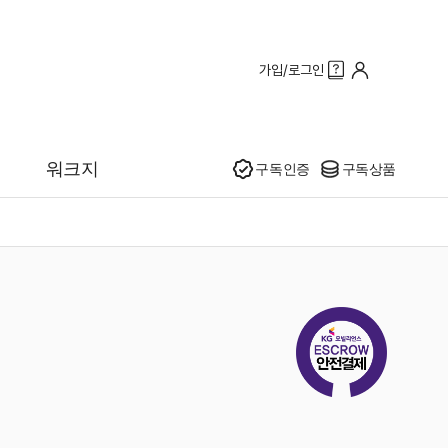
가입/로그인
인기
워크지
구독인증
구독상품