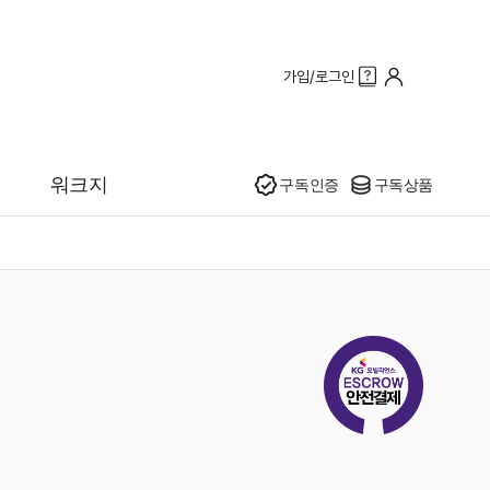
가입/로그인
인기
워크지
구독인증
구독상품