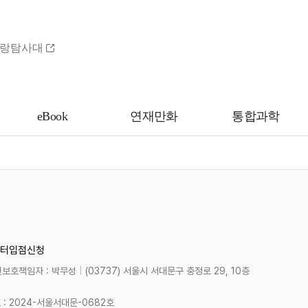
랑탐사대
eBook
연재만화
통합과학
터
입점신청
보호책임자 : 박무성
|
(03737) 서울시 서대문구 충정로 29, 10층
 2024-서울서대문-0682호