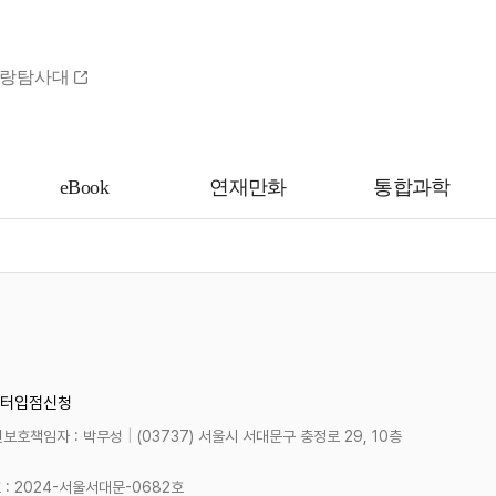
랑탐사대
eBook
연재만화
통합과학
터
입점신청
보호책임자 : 박무성
|
(03737) 서울시 서대문구 충정로 29, 10층
 2024-서울서대문-0682호