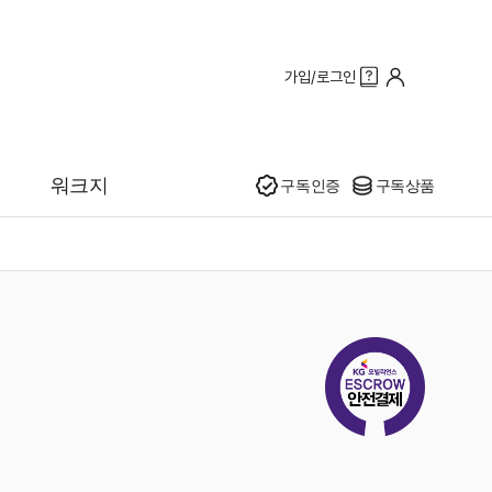
가입/로그인
인기
워크지
구독인증
구독상품