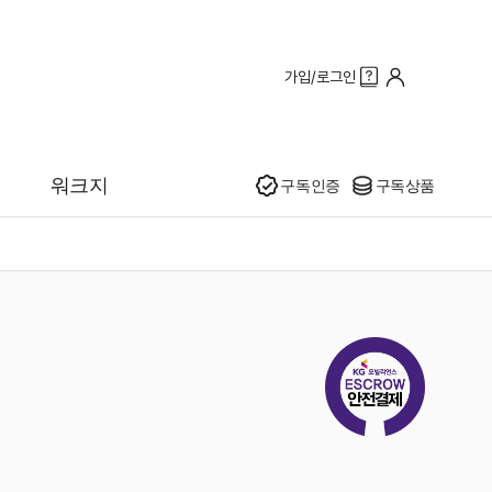
가입/로그인
인기
워크지
구독인증
구독상품