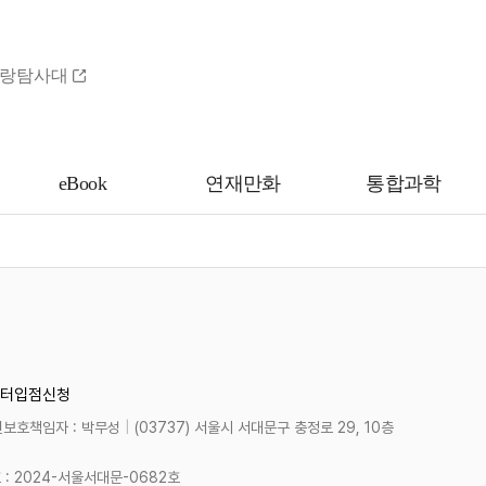
랑탐사대
eBook
연재만화
통합과학
터
입점신청
보호책임자 : 박무성
|
(03737) 서울시 서대문구 충정로 29, 10층
 2024-서울서대문-0682호