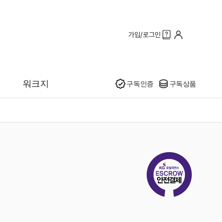
가입/로그인
인기
워크지
구독인증
구독상품