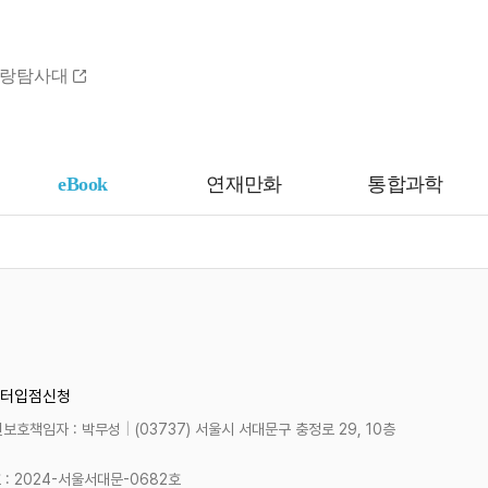
랑탐사대
eBook
연재만화
통합과학
터
입점신청
보호책임자 : 박무성
|
(03737) 서울시 서대문구 충정로 29, 10층
 2024-서울서대문-0682호