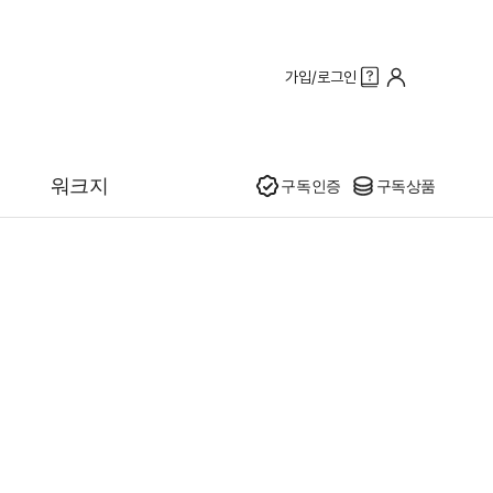
가입/로그인
인기
워크지
구독인증
구독상품