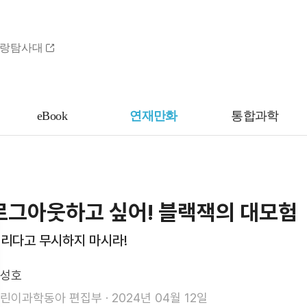
랑탐사대
eBook
연재만화
통합과학
로그아웃하고 싶어! 블랙잭의 대모험
리다고 무시하지 마시라!
성호
린이과학동아 편집부
·
2024년 04월 12일