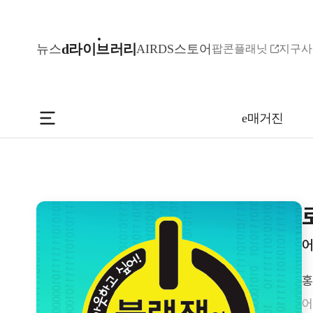
d라이브러리
뉴스
AIR
DS스토어
팝콘플래닛
지구사
e매거진
어
홍
어