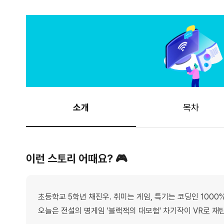
소개
목차
이런 스토리 어때요? 🎮
초등학교 5학년 채진우. 취미는 게임, 특기는 코딩인 1000
오늘은 전설의 명게임 '블랙잭의 대모험' 차기작이 VR로 