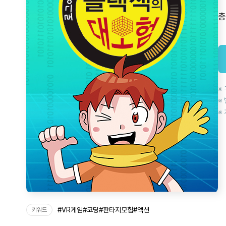
#
VR게임
#
코딩
#
판타지모험
#
액션
키워드