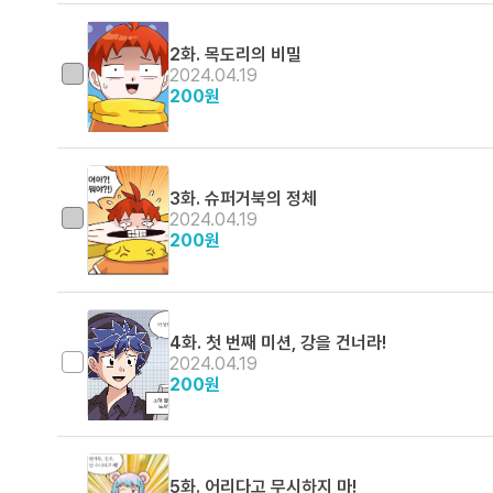
2화. 목도리의 비밀
2024.04.19
200
원
3화. 슈퍼거북의 정체
2024.04.19
200
원
4화. 첫 번째 미션, 강을 건너라!
2024.04.19
200
원
5화. 어리다고 무시하지 마!