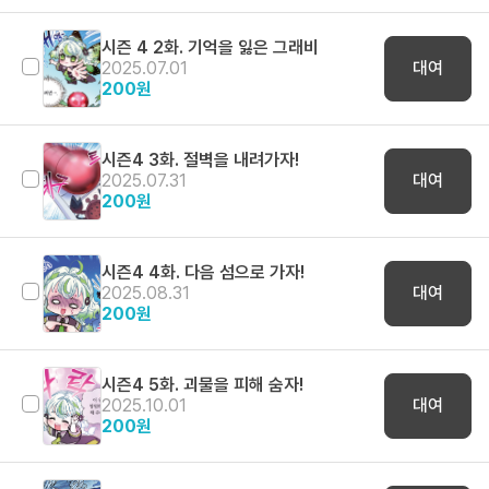
시즌 4 2화. 기억을 잃은 그래비
2025.07.01
대여
200
원
시즌4 3화. 절벽을 내려가자!
2025.07.31
대여
200
원
시즌4 4화. 다음 섬으로 가자!
2025.08.31
대여
200
원
시즌4 5화. 괴물을 피해 숨자!
2025.10.01
대여
200
원