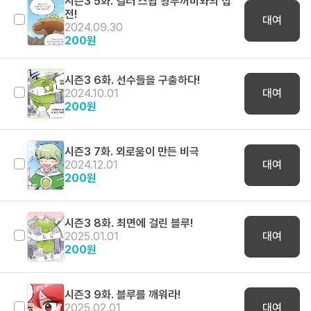
시즌3 5화. 컬러 스왑 왕두꺼비와의 접
전!
대여
2024.09.30
200
원
시즌3 6화. 선수들을 구출하다!
2024.10.01
대여
200
원
시즌3 7화. 외로움이 만든 비극
2024.12.01
대여
200
원
시즌3 8화. 최면에 걸린 블루!
2025.01.01
대여
200
원
시즌3 9화. 블루를 깨워라!
2025.02.01
대여