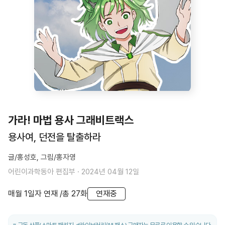
가라! 마법 용사 그래비트랙스
용사여, 던전을 탈출하라
글/홍성호, 그림/홍자영
어린이과학동아 편집부
·
2024년 04월 12일
매월 1일자
연재
/
총
27
화
연재중