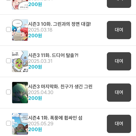
200
원
시즌3 10화. 그린과의 정면 대결!
2025.03.18
대여
200
원
시즌3 11화. 드디어 탈출?!
2025.03.31
대여
200
원
시즌3 마지막화. 친구가 생긴 그린
2025.04.30
대여
200
원
시즌4 1화. 폭풍에 휩싸인 섬
2025.05.29
대여
200
원