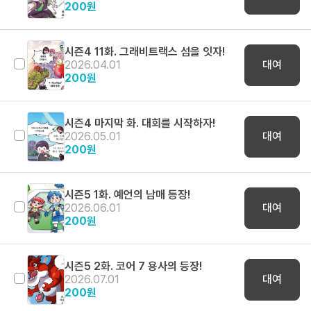
200
원
시즌4 11화. 그래비트랙스 섬을 잇자!
2026.04.01
대여
200
원
시즌4 마지막 화. 대회를 시작하자!
2026.05.01
대여
200
원
시즌5 1화. 예언의 남매 등장!
2026.06.01
대여
200
원
시즌5 2화. 코어 7 용사의 등장!
2026.07.01
대여
200
원