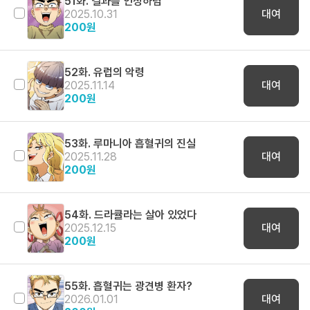
51화. 결과를 인정하렴
2025.10.31
대여
200
원
52화. 유럽의 악령
2025.11.14
대여
200
원
53화. 루마니아 흡혈귀의 진실
2025.11.28
대여
200
원
54화. 드라큘라는 살아 있었다
2025.12.15
대여
200
원
55화. 흡혈귀는 광견병 환자?
2026.01.01
대여