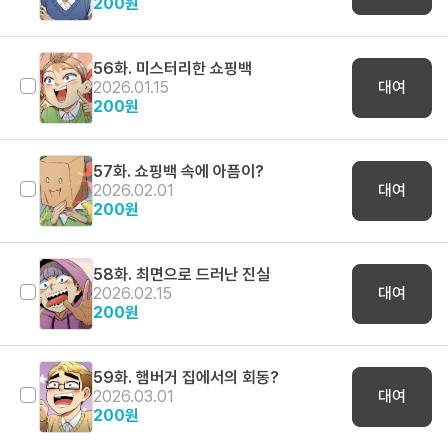
200
원
56화. 미스터리한 쇼핑백
2026.01.15
대여
200
원
57화. 쇼핑백 속에 아픔이?
2026.02.01
대여
200
원
58화. 최면으로 드러난 진실
2026.02.15
대여
200
원
59화. 햄버거 집에서의 회동?
2026.03.01
대여
200
원