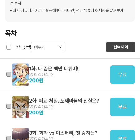
는 독자
- 과학 커뮤니케이터로 활동해보고 싶다면, 선배 유튜버 허세영을 살펴보자
목차
전체 선택
선택 대여
1화부터
1화. 내 꿈은 백만 너튜버!
2024.04.12
무료
200
원
2화. 폐교 체험, 도깨비불의 진실은?
2024.04.12
무료
200
원
3화. 과학 vs 미스터리, 첫 승자는?
2024.04.12
무료