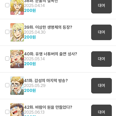
38화. 눈물의 설욕전
2025.04.14
대여
200
원
39화. 이상한 생명체의 등장?
2025.04.30
대여
200
원
40화. 유명 너튜버의 출연 성사?
2025.05.14
대여
200
원
41화. 감성의 마지막 방송?
2025.05.29
대여
200
원
42화. 바람이 원을 만들었다?
2025.06.13
대여