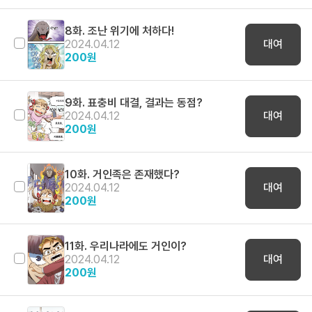
8화. 조난 위기에 처하다!
2024.04.12
대여
200
원
9화. 표충비 대결, 결과는 동점?
2024.04.12
대여
200
원
10화. 거인족은 존재했다?
2024.04.12
대여
200
원
11화. 우리나라에도 거인이?
2024.04.12
대여
200
원