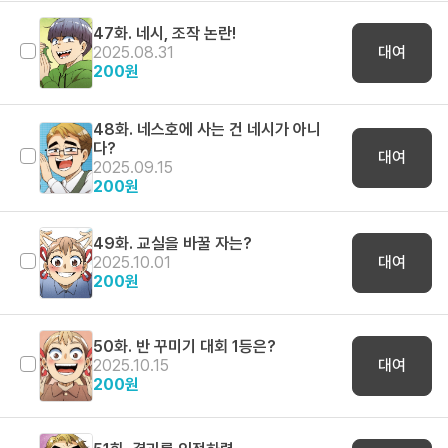
47화. 네시, 조작 논란!
2025.08.31
대여
200
원
48화. 네스호에 사는 건 네시가 아니
다?
대여
2025.09.15
200
원
49화. 교실을 바꿀 자는?
2025.10.01
대여
200
원
50화. 반 꾸미기 대회 1등은?
2025.10.15
대여
200
원