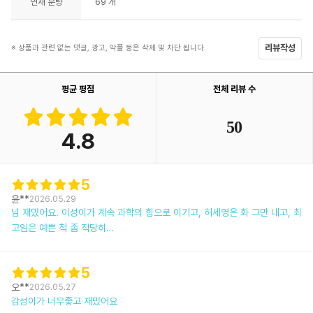
연재 분량
69 개
리뷰작성
※ 상품과 관련 없는 댓글, 광고, 악플 등은 삭제 및 차단 됩니다.
평균 평점
전체 리뷰 수
50
4.8
5
윤**
2026.05.29
넘 재밌어요. 이성이가 계속 과학의 힘으로 이기고, 허세영은 화 그만 내고, 최
고임은 예쁜 척 좀 적당히…
5
오**
2026.05.27
감성이가 너무좋고 재밌어요