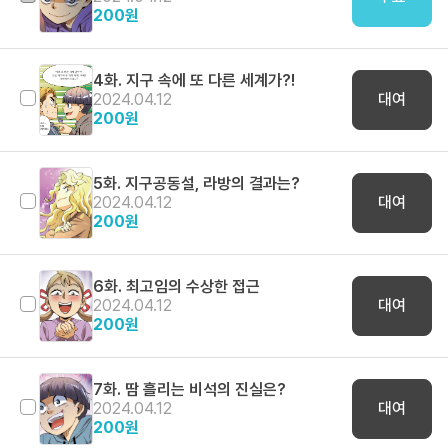
200
원
4화. 지구 속에 또 다른 세계가?!
2024.04.12
대여
200
원
5화. 지구공동설, 라방의 결과는?
2024.04.12
대여
200
원
6화. 최고임의 수상한 접근
2024.04.12
대여
200
원
7화. 땀 흘리는 비석의 진실은?
2024.04.12
대여
200
원