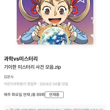
과학vs미스터리
기이한 미스터리 사건 모음.zip
김문식
어린이과학동아 편집부
·
2024년 04월 12일
매주 화요일
연재
/
총
69
화
연재중