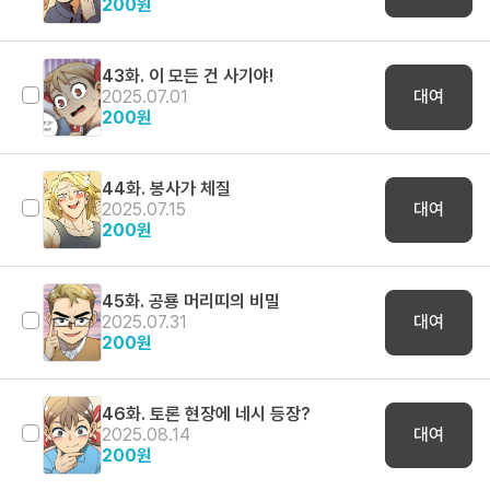
200
원
43화. 이 모든 건 사기야!
2025.07.01
대여
200
원
44화. 봉사가 체질
2025.07.15
대여
200
원
45화. 공룡 머리띠의 비밀
2025.07.31
대여
200
원
46화. 토론 현장에 네시 등장?
2025.08.14
대여
200
원