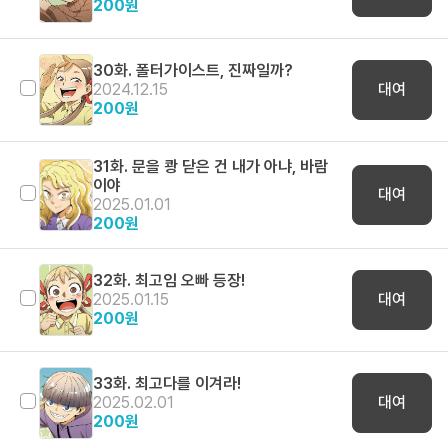
200
원
30화. 폴터가이스트, 진짜일까?
2024.12.15
대여
200
원
31화. 문을 쾅 닫은 건 내가 아냐, 바람
이야
대여
2025.01.01
200
원
32화. 최고임 오빠 등장!
2025.01.15
대여
200
원
33화. 최고다를 이겨라!
2025.02.01
대여
200
원