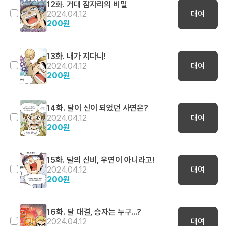
12화. 거대 잠자리의 비밀
2024.04.12
대여
200
원
13화. 내가 지다니!
2024.04.12
대여
200
원
14화. 달이 신이 되었던 사연은?
2024.04.12
대여
200
원
15화. 달의 신비, 우연이 아니라고!
2024.04.12
대여
200
원
16화. 달 대결, 승자는 누구...?
2024.04.12
대여