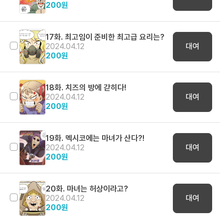
200
원
17화. 최고임이 준비한 최고급 요리는?
2024.04.12
대여
200
원
18화. 치즈의 방에 갇히다!
2024.04.12
대여
200
원
19화. 멕시코에는 마녀가 산다?!
2024.04.12
대여
200
원
20화. 마녀는 허상이라고?
2024.04.12
대여
200
원