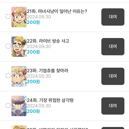
21화. 마녀사냥이 일어난 이유는?
2024.09.30
대여
200
원
22화. 라이브 방송 사고
2024.09.30
대여
200
원
23화. 기엽츄를 찾아라
2024.09.30
대여
200
원
24화. 가장 위험한 삼각형
2024.09.30
대여
200
원