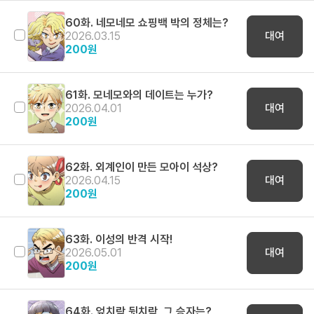
60화. 네모네모 쇼핑백 박의 정체는?
2026.03.15
대여
200
원
61화. 모네모와의 데이트는 누가?
2026.04.01
대여
200
원
62화. 외계인이 만든 모아이 석상?
2026.04.15
대여
200
원
63화. 이성의 반격 시작!
2026.05.01
대여
200
원
64화. 엎치락 뒷치락, 그 승자는?