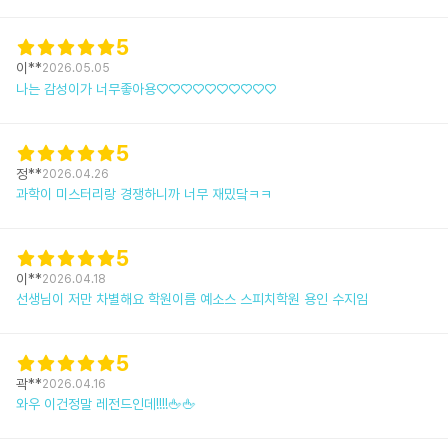
5
이**
2026.05.05
나는 감성이가 너무좋아용♡♡♡♡♡♡♡♡♡♡
5
정**
2026.04.26
과학이 미스터리랑 경쟁하니까 너무 재밌닼ㅋㅋ
5
이**
2026.04.18
선생님이 저만 차별해요 학원이름 예소스 스피치학원 용인 수지임
5
곽**
2026.04.16
와우 이건정말 레전드인데!!!!🖕🖕