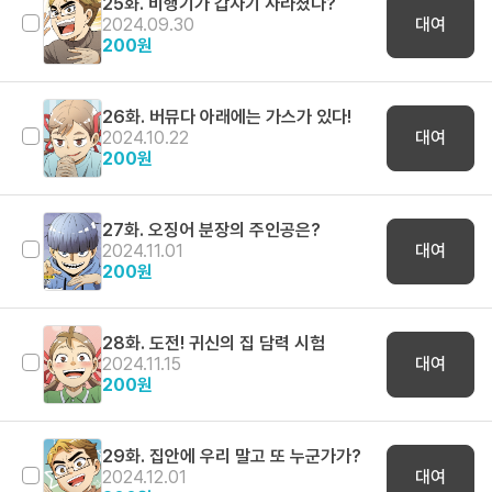
25화. 비행기가 갑자기 사라졌다?
2024.09.30
대여
200
원
26화. 버뮤다 아래에는 가스가 있다!
2024.10.22
대여
200
원
27화. 오징어 분장의 주인공은?
2024.11.01
대여
200
원
28화. 도전! 귀신의 집 담력 시험
2024.11.15
대여
200
원
29화. 집안에 우리 말고 또 누군가가?
2024.12.01
대여