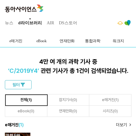
뉴스
d라이브러리
AIR
DS스토어
인기
e매거진
eBook
연재만화
통합과학
워크지
4만 여 개의 과학 기사 중
‘
C/2019Y4
’
관련 기사가 총
1
건
이 검색되었습니다.
필터
전체(
1
)
잡지기사(
0
)
e매거진(
1
)
eBook(
0
)
연재만화(
0
)
시리즈(
0
)
더보기
e매거진
(
1
)