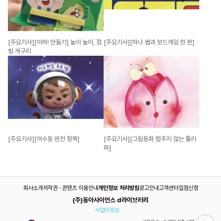
[주요기사][아하! 만들기] 높이 높이, 점
[주요기사][하나 쌤과 보드게임 한 판]
핑 개구리
[주요기사][어수동 완전 정복]
[주요기사][그림동화 멈추지 않는 튤리
파]
회사소개
저작권 · 콘텐츠 이용안내
개인정보 처리방침
광고안내
고객센터
입점신청
(주)동아사이언스 d라이브러리
사업자정보