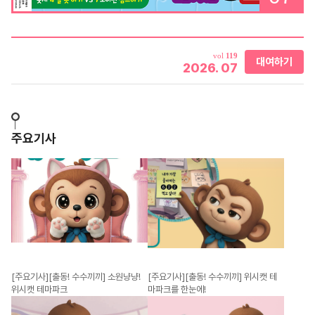
vol
119
대여하기
2026
.
07
주요기사
[주요기사][출동! 수수끼끼] 소원냥냥!
[주요기사][출동! 수수끼끼] 위시캣 테
위시캣 테마파크
마파크를 한눈에!