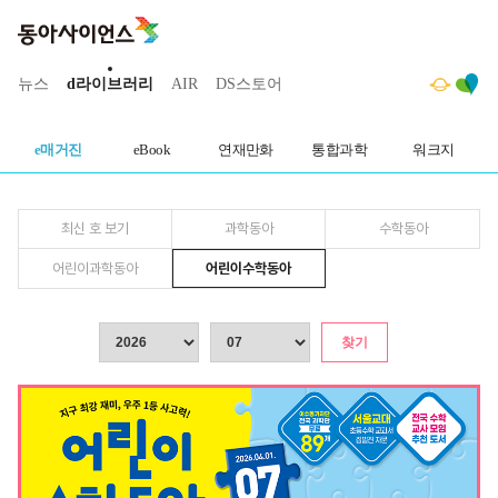
뉴스
d라이브러리
AIR
DS스토어
인기
e매거진
eBook
연재만화
통합과학
워크지
최신 호 보기
과학동아
수학동아
어린이과학동아
어린이수학동아